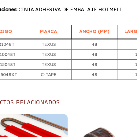
ciones:
CINTA ADHESIVA DE EMBALAJE HOTMELT
DIGO
MARCA
ANCHO (MM)
LARG
R1048T
TEXUS
48
10048T
TEXUS
48
15048T
TEXUS
48
15048XT
C-TAPE
48
CTOS RELACIONADOS