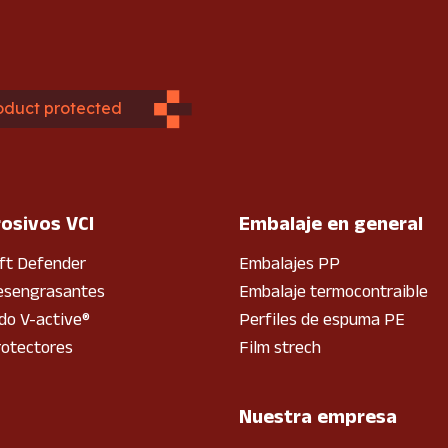
oduct protected
rosivos VCI
Embalaje en general
ft Defender
Embalajes PP
esengrasantes
Embalaje termocontraible
o V-active®
Perfiles de espuma PE
rotectores
Film strech
Nuestra empresa