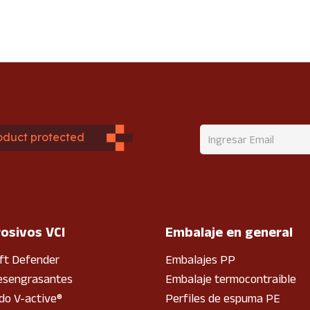
oduct protected
rosivos VCI
Embalaje en general
ft Defender
Embalajes PP
esengrasantes
Embalaje termocontraible
o V-active®
Perfiles de espuma PE