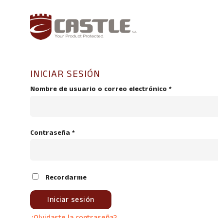
Saltar
al
contenido
INICIAR SESIÓN
Requerido
Nombre de usuario o correo electrónico
*
Requerido
Contraseña
*
Recordarme
Iniciar sesión
¿Olvidaste la contraseña?