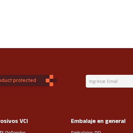
oduct protected
rosivos VCI
Embalaje en general
ft Defender
Embalajes PP