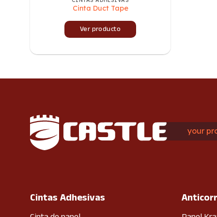
Cinta Duct Tape
Ver producto
your pr
Cintas Adhesivas
Anticor
Cinta de papel
Papel Kra